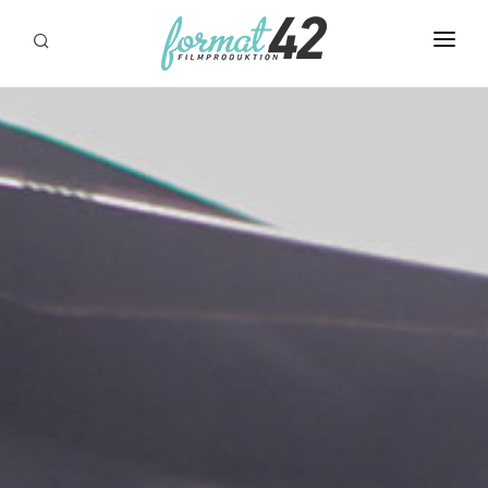
START
LEISTUNGEN
REFERENZEN
ÜBER UNS
BEISPIELE
STELLENANGEBOTE