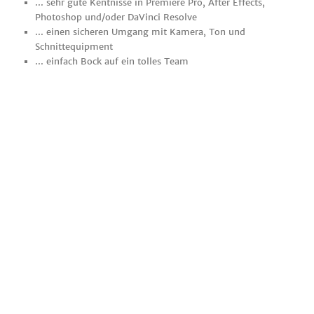
... sehr gute Kentnisse in Premiere Pro, After Effects,
Photoshop und/oder DaVinci Resolve
... einen sicheren Umgang mit Kamera, Ton und
Schnittequipment
... einfach Bock auf ein tolles Team
Wir bieten Dir...
... eine interessante Tätigkeit in einem jungen, motivierten
Team
... Abwechslungsreiche Aufgaben
... Kreative Mitarbeit an Werbefilmproduktionen
... Weiterentwicklungsmöglichkeiten und
abteilungsübergreifendes Arbeiten
... eine Festanstellung